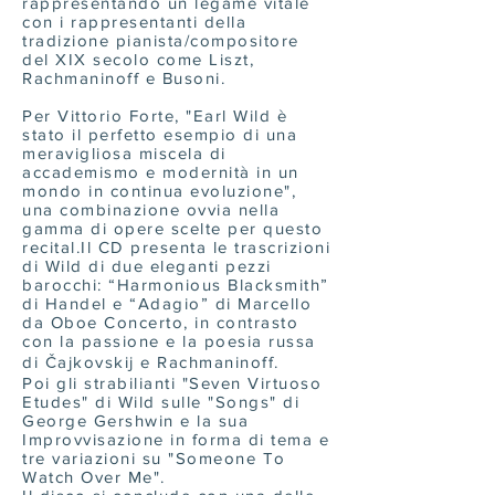
rappresentando un legame vitale
con i rappresentanti della
tradizione pianista/compositore
del XIX secolo come Liszt,
Rachmaninoff e Busoni.
Per Vittorio Forte, "Earl Wild è
stato il perfetto esempio di una
meravigliosa miscela di
accademismo e modernità in un
mondo in continua evoluzione",
una combinazione ovvia nella
gamma di opere scelte per questo
recital.Il CD presenta le trascrizioni
di Wild di due eleganti pezzi
barocchi: “Harmonious Blacksmith”
di Handel e “Adagio” di Marcello
da Oboe Concerto, in contrasto
con la passione e la poesia russa
di Čajkovskij e Rachmaninoff.
Poi gli strabilianti "Seven Virtuoso
Etudes" di Wild sulle "Songs" di
George Gershwin e la sua
Improvvisazione in forma di tema e
tre variazioni su "Someone To
Watch Over Me".