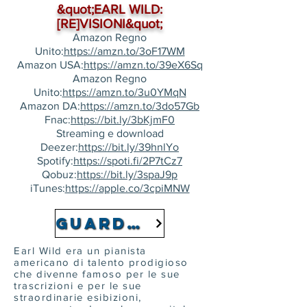
&quot;EARL WILD:
[RE]VISIONI&quot;
Amazon Regno
Unito:
https://amzn.to/3oF17WM
Amazon USA:
https://amzn.to/39eX6Sq
Amazon Regno
Unito:
https://amzn.to/3u0YMqN
Amazon DA:
https://amzn.to/3do57Gb
Fnac:
https://bit.ly/3bKjmF0
Streaming e download
Deezer:
https://bit.ly/39hnlYo
Spotify:
https://spoti.fi/2P7tCz7
Qobuz:
https://bit.ly/3spaJ9p
iTunes:
https://apple.co/3cpiMNW
guarda il video
Earl Wild era un pianista
americano di talento prodigioso
che divenne famoso per le sue
trascrizioni e per le sue
straordinarie esibizioni,