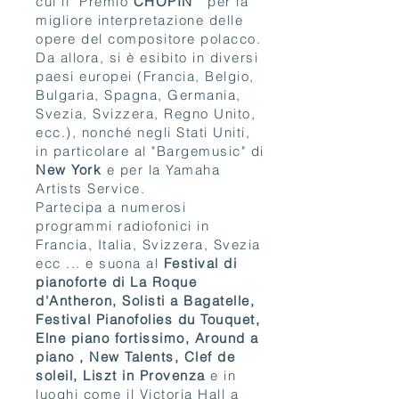
cui il "Premio
CHOPIN
" per la
migliore interpretazione delle
opere del compositore polacco.
Da allora, si è esibito in diversi
paesi europei (Francia, Belgio,
Bulgaria, Spagna, Germania,
Svezia, Svizzera, Regno Unito,
ecc.), nonché negli Stati Uniti,
in particolare al "Bargemusic" di
New York
e per la Yamaha
Artists Service.
Partecipa a numerosi
programmi radiofonici in
Francia, Italia, Svizzera, Svezia
ecc ... e suona al
Festival di
pianoforte di La Roque
d'Antheron, Solisti a Bagatelle,
Festival Pianofolies du Touquet,
Elne piano fortissimo, Around a
piano , New Talents, Clef de
soleil, Liszt in Provenza
e in
luoghi come il Victoria Hall a