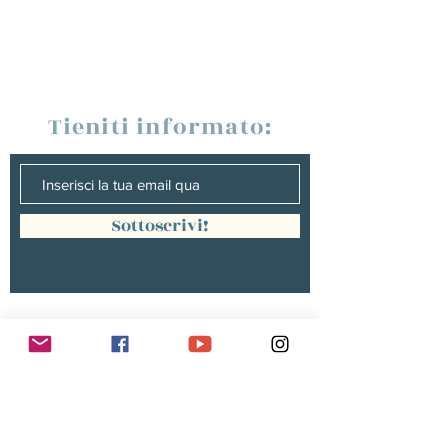
Tieniti informato:
Sottoscrivi!
Management :
Hugo PANONACLE | Management
France, INTERNATIONAL |
hp@hugopanonacle.fr
+33 (0)6 21 23 54 61
Christine peterges | Management
benelux |