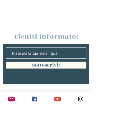
Tieniti informato:
Sottoscrivi!
Management :
Hugo PANONACLE | Management
France, INTERNATIONAL |
hp@hugopanonacle.fr
+33 (0)6 21 23 54 61
Christine peterges | Management
benelux |