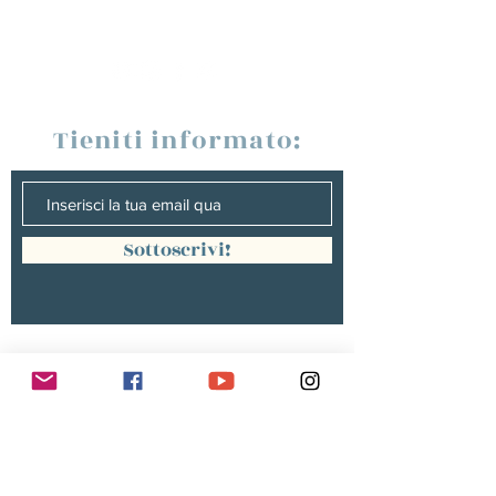
Tieniti informato:
Sottoscrivi!
Management :
Hugo PANONACLE | Management
France, INTERNATIONAL |
hp@hugopanonacle.fr
+33 (0)6 21 23 54 61
Christine peterges | Management
benelux |