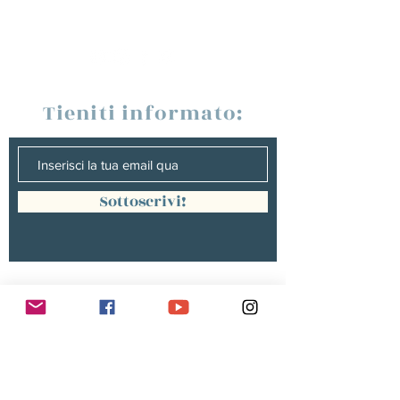
Tieniti informato:
Sottoscrivi!
Management :
Hugo PANONACLE | Management
France, INTERNATIONAL |
hp@hugopanonacle.fr
+33 (0)6 21 23 54 61
Christine peterges | Management
benelux |