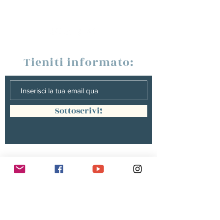
Tieniti informato:
Sottoscrivi!
Management :
Hugo PANONACLE | Management
France, INTERNATIONAL |
hp@hugopanonacle.fr
+33 (0)6 21 23 54 61
Christine peterges | Management
benelux |