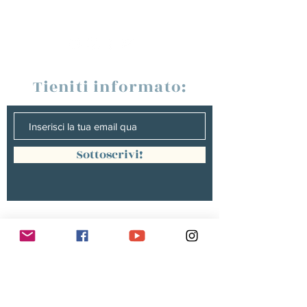
Tieniti informato:
Sottoscrivi!
Management :
Hugo PANONACLE | Management
France, INTERNATIONAL |
hp@hugopanonacle.fr
+33 (0)6 21 23 54 61
Christine peterges | Management
benelux |