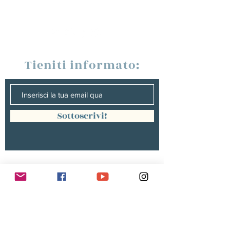
Tieniti informato:
Sottoscrivi!
Management :
Hugo PANONACLE | Management
France, INTERNATIONAL |
hp@hugopanonacle.fr
+33 (0)6 21 23 54 61
Christine peterges | Management
benelux |