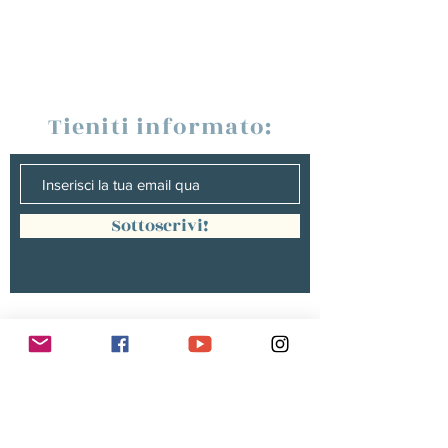
Tieniti informato:
Sottoscrivi!
Management :
Hugo PANONACLE | Management
France, INTERNATIONAL |
hp@hugopanonacle.fr
+33 (0)6 21 23 54 61
Christine peterges | Management
benelux |