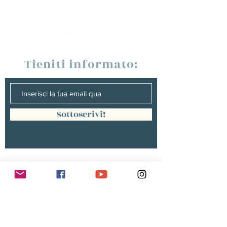
Tieniti informato:
Sottoscrivi!
Management :
Hugo PANONACLE | Management
France, INTERNATIONAL |
hp@hugopanonacle.fr
+33 (0)6 21 23 54 61
Christine peterges | Management
benelux |