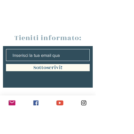
Tieniti informato:
Sottoscrivi!
Management :
Hugo PANONACLE | Management
France, INTERNATIONAL |
hp@hugopanonacle.fr
+33 (0)6 21 23 54 61
Christine peterges | Management
benelux |