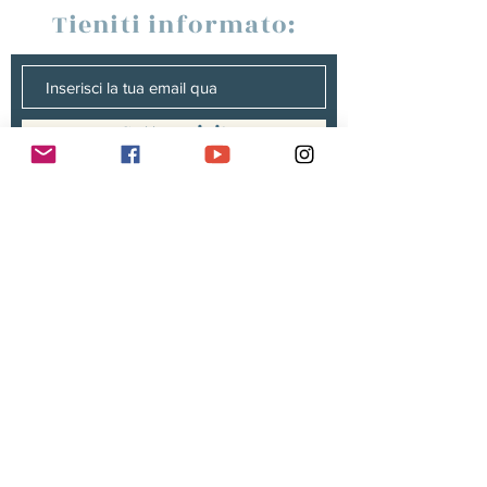
Tieniti informato:
Sottoscrivi!
Management :
Hugo PANONACLE | Management
France, INTERNATIONAL |
hp@hugopanonacle.fr
+33 (0)6 21 23 54 61
Christine peterges | Management
benelux |
info@christine-peterges.be
+32 476 377 286
communication :
Isabelle gillouard
mail@isabellegillouard.com