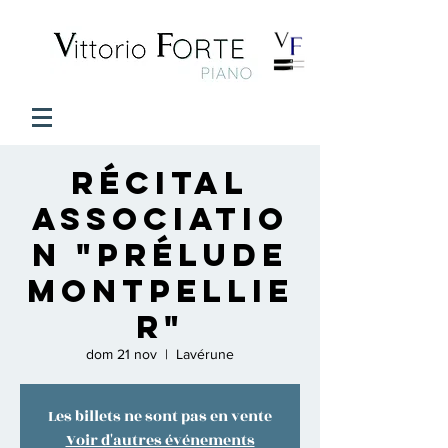
Récital
Associatio
n "Prélude
Montpellie
r"
dom 21 nov
  |  
Lavérune
Les billets ne sont pas en vente
Voir d'autres événements