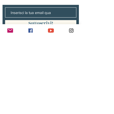
Sottoscrivi!
Management :
Hugo PANONACLE | Management
France, INTERNATIONAL |
hp@hugopanonacle.fr
+33 (0)6 21 23 54 61
Christine peterges | Management
benelux |
info@christine-peterges.be
+32 476 377 286
communication :
Isabelle gillouard
mail@isabellegillouard.com
+33 6 60 93 16 23