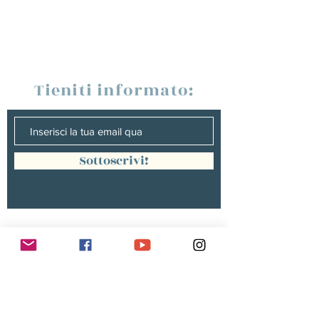
Tieniti informato:
Sottoscrivi!
Management :
Hugo PANONACLE | Management
France, INTERNATIONAL |
hp@hugopanonacle.fr
+33 (0)6 21 23 54 61
Christine peterges | Management
benelux |