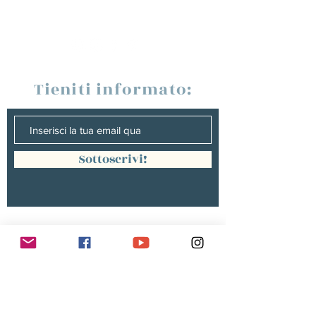
Tieniti informato:
Sottoscrivi!
Management :
Hugo PANONACLE | Management
France, INTERNATIONAL |
hp@hugopanonacle.fr
+33 (0)6 21 23 54 61
Christine peterges | Management
benelux |