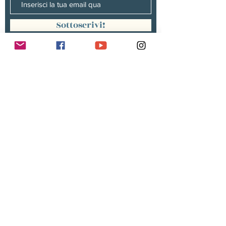
Sottoscrivi!
Management :
Hugo PANONACLE | Management
France, INTERNATIONAL |
hp@hugopanonacle.fr
+33 (0)6 21 23 54 61
Christine peterges | Management
benelux |
info@christine-peterges.be
+32 476 377 286
communication :
Isabelle gillouard
mail@isabellegillouard.com
+33 6 60 93 16 23