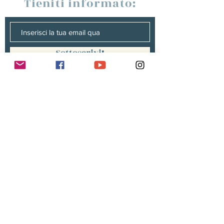
Tieniti informato:
Sottoscrivi!
Management :
Hugo PANONACLE | Management
France, INTERNATIONAL |
hp@hugopanonacle.fr
+33 (0)6 21 23 54 61
Christine peterges | Management
benelux |
info@christine-peterges.be
+32 476 377 286
communication :
Isabelle gillouard
mail@isabellegillouard.com
+33 6 60 93 16 23