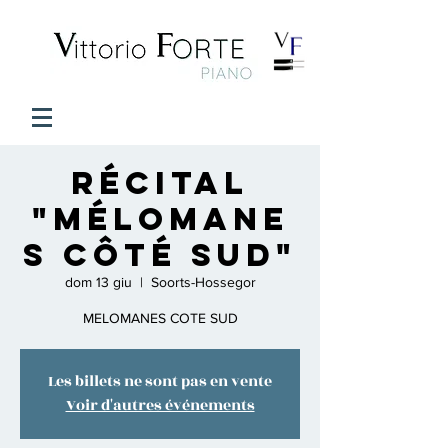
Récital
"Mélomane
s Côté Sud"
dom 13 giu
  |  
Soorts-Hossegor
MELOMANES COTE SUD
Les billets ne sont pas en vente
Voir d'autres événements