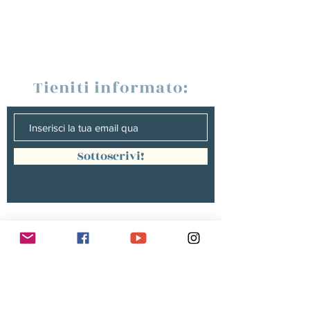
Tieniti informato:
Sottoscrivi!
Management :
Hugo PANONACLE | Management
France, INTERNATIONAL |
hp@hugopanonacle.fr
+33 (0)6 21 23 54 61
Christine peterges | Management
benelux |