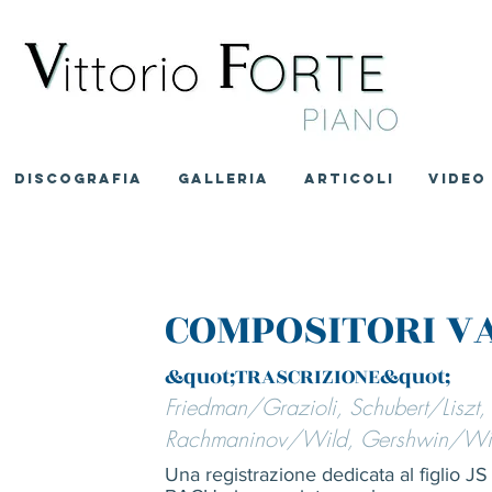
DISCOGRAFIA
GALLERIA
ARTICOLI
VIDEO
COMPOSITORI V
&quot;TRASCRIZIONE&quot;
Friedman/Grazioli, Schubert/Liszt,
Rachmaninov/Wild, Gershwin/Wi
Una registrazione dedicata al figlio JS